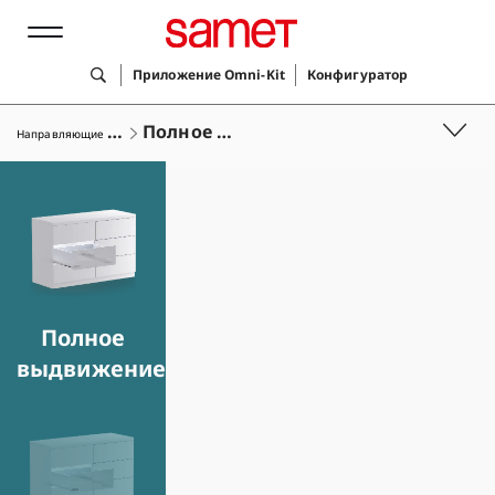
Приложение Omni-Kit
Конфигуратор
Н
аправляющие скрытого монтажа
Полное выдвижение
Лучшие решения
Продукты
Услуги
Полное
Компания
выдвижение