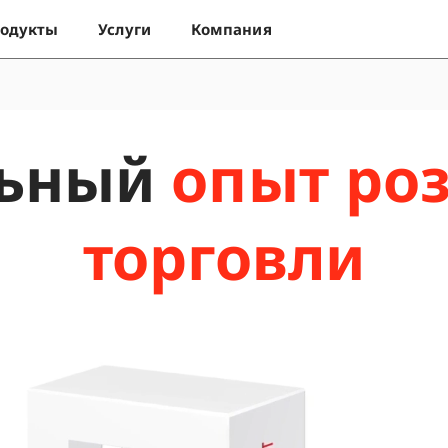
одукты
Услуги
Компания
льный
опыт ро
торговли