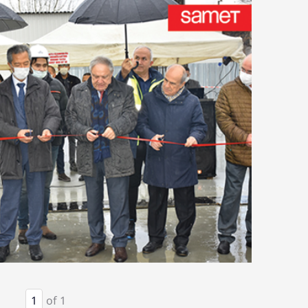
1
of 1