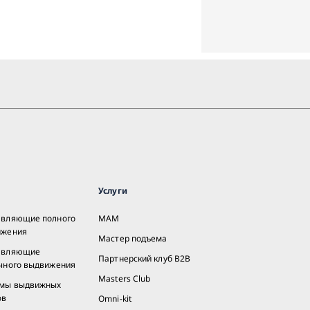
Услуги
авляющие полного
MAM
ижения
Мастер подъема
авляющие
Партнерский клуб B2B
чного выдвижения
Masters Club
емы выдвижных
ов
Omni-kit