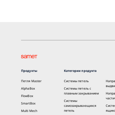
Продукты
Категории продукта
Петля Master
Системы петель
Напр
выдв
AlphaBox
Системы петель с
плавным закрыванием
Напр
FlowBox
части
Системы
SmartBox
самозакрывающихся
Сист
петель
ящик
Multi Mech