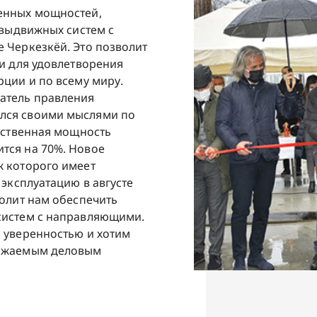
енных мощностей,
 выдвижных систем с
 Черкезкёй. Это позволит
и для удовлетворения
ции и по всему миру.
атель правления
лся своими мыслями по
одственная мощность
тся на 70%. Новое
ж которого имеет
 эксплуатацию в августе
волит нам обеспечить
систем с направляющими.
 уверенностью и хотим
важаемым деловым