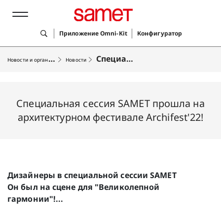
Приложение Omni-Kit
Конфигуратор
Н
овости и организации
Специальная сессия SAMET прошла на архитектурном фестивале Archifest'22!
Новости
Лучшие решения
Специальная сессия SAMET прошла на
Продукты
архитектурном фестивале Archifest'22!
Услуги
Компания
Дизайнеры в специальной сессии SAMET
Он был на сцене для "Великолепной
гармонии"!...