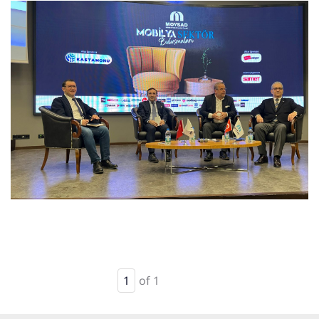
1
of 1