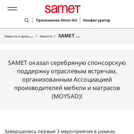
Приложение Omni-Kit
Конфигуратор
Н
овости и организации
SAMET оказал серебряную спонсорскую поддержку отраслевым встречам, организованным Ассоциацией производителей мебели и матрасов (MOYSAD)!
Новости
Лучшие решения
SAMET оказал серебряную спонсорскую
Продукты
поддержку отраслевым встречам,
Услуги
организованным Ассоциацией
производителей мебели и матрасов
Компания
(MOYSAD)!
Завершились первые 3 мероприятия в рамках